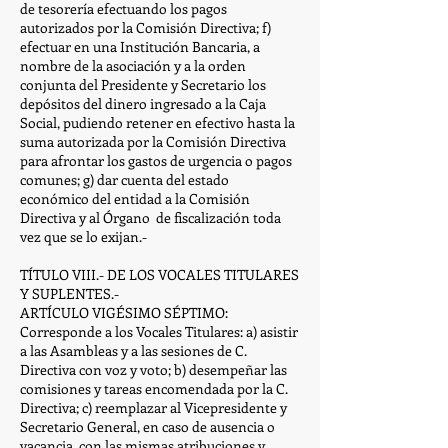
de tesorería efectuando los pagos
autorizados por la Comisión Directiva; f)
efectuar en una Institución Bancaria, a
nombre de la asociación y a la orden
conjunta del Presidente y Secretario los
depósitos del dinero ingresado a la Caja
Social, pudiendo retener en efectivo hasta la
suma autorizada por la Comisión Directiva
para afrontar los gastos de urgencia o pagos
comunes; g) dar cuenta del estado
económico del entidad a la Comisión
Directiva y al Órgano de fiscalización toda
vez que se lo exijan.-
TÍTULO VIII.- DE LOS VOCALES TITULARES
Y SUPLENTES.-
ARTÍCULO VIGÉSIMO SÉPTIMO:
Corresponde a los Vocales Titulares: a) asistir
a las Asambleas y a las sesiones de C.
Directiva con voz y voto; b) desempeñar las
comisiones y tareas encomendada por la C.
Directiva; c) reemplazar al Vicepresidente y
Secretario General, en caso de ausencia o
vacancia, con las mismas atribuciones y