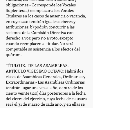
obligaciones.- Corresponde los Vocales
Suplentes: a) reemplazar a los Vocales
Titulares en los casos de ausencia o vacancia,
en cuyo caso tendrán iguales deberes y
atribuciones; b) podrán concurrir a las
sesiones de la Comisión Directiva con
derecho a voz pero no a voto, excepto
cuando reemplacen al titular. No será
computable su asistencia a los efectos del
quórum.-
TÍTULO IX.- DE LAS ASAMBLEAS.-
ARTÍCULO VIGÉSIMO OCTAVO: Habrá dos
clases de Asambleas Generales, Ordinarias y
Extraordinarias.- Las Asambleas Ordinarias
tendrán lugar una vez al año, dentro de los
ciento veinte (120) días posteriores a la fecha
del cierre del ejercicio, cuya fecha de clausura
será el 31 de marzo de cada año, y en ellas se
deberá: a) considerar, aprobar o modificar la
Memoria, Balance General, Inventario,
Cuenta de Gastos y Recursos e informe de la
Comisión Revisora de Cuentas; b) elegir, en