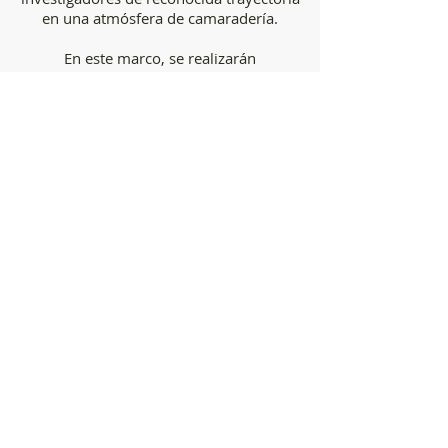
en una atmósfera de camaradería.
En este marco, se realizarán
Conferencias Plenarias, incluida la
Conferencia Ábalos, Conferencias
Breves, Simposios, y presentación de
Comunicaciones Orales y Posters. Los
resúmenes de Comunicaciones y
Posters serán evaluados por un comité
científico.